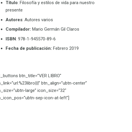
Título
: Filosofía y estilos de vida para nuestro
presente
Autores
: Autores varios
Compilador:
Mario Germán Gil Claros
ISBN
: 978-1-945570-89-6
Fecha de publicación:
Febrero 2019
lt_buttons btn_title=”VER LIBRO”
_link=”url:%23libro|||” btn_align=”ubtn-center”
n_size=”ubtn-large” icon_size=”32″
n_icon_pos=”ubtn-sep-icon-at-left”]