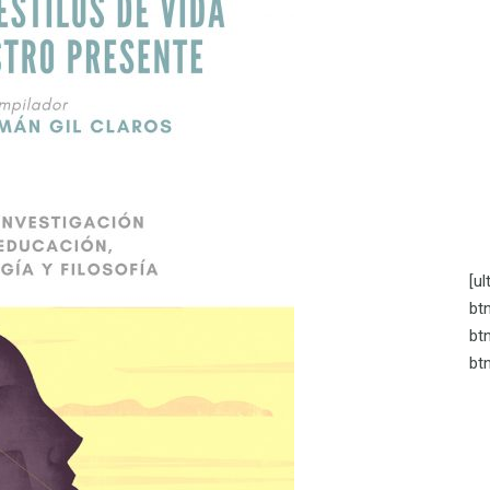
[u
btn
bt
bt