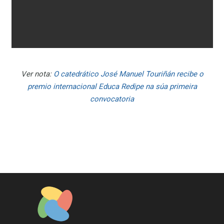
Ver nota:
O catedrático José Manuel Touriñán recibe o
premio internacional Educa Redipe na súa primeira
convocatoria