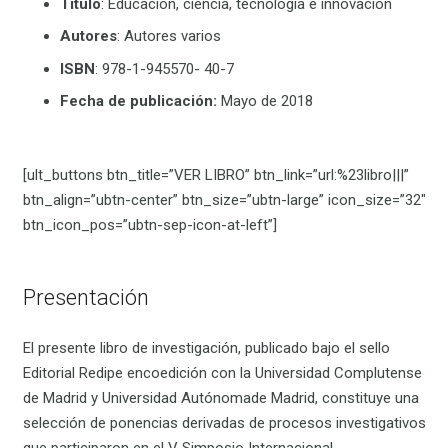
Título
: Educación, ciencia, tecnología e innovación
Autores
: Autores varios
ISBN
: 978-1-945570- 40-7
Fecha de publicación:
Mayo de 2018
[ult_buttons btn_title=”VER LIBRO” btn_link=”url:%23libro|||”
btn_align=”ubtn-center” btn_size=”ubtn-large” icon_size=”32″
btn_icon_pos=”ubtn-sep-icon-at-left”]
Presentación
El presente libro de investigación, publicado bajo el sello
Editorial Redipe encoedición con la Universidad Complutense
de Madrid y Universidad Autónomade Madrid, constituye una
selección de ponencias derivadas de procesos investigativos
que participaron en el V Simposio Internacional