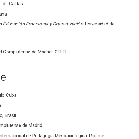
sé de Caldas
iana
en Educación Emocional y Dramatización
, Universidad de
dad Complutense de Madrid- CELEI
pe
ulo Cuba
a
, Brasil
mplutense de Madrid
Internacional de Pedagogía Mesoaxiológica, Ripeme-