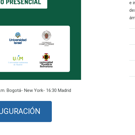
e i
de
ám
a.m. Bogotá- New York- 16:30 Madrid
AUGURACIÓN