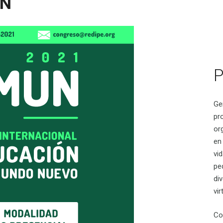
UN
P
Ge
pr
or
en
vid
pe
di
vir
Co