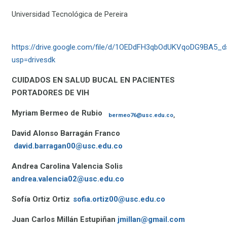
Universidad Tecnológica de Pereira
https://drive.google.com/file/d/1OEDdFH3qbOdUKVqoDG9BA5_
usp=drivesdk
CUIDADOS EN SALUD BUCAL EN PACIENTES
PORTADORES DE VIH
Myriam Bermeo de Rubio
bermeo76@usc.edu.co
,
David Alonso Barragán Franco
david.barragan00@usc.edu.co
Andrea Carolina Valencia Solis
andrea.valencia02@usc.edu.co
Sofía Ortiz Ortiz
sofia.ortiz00@usc.edu.co
Juan Carlos Millán Estupiñan
jmillan@gmail.com