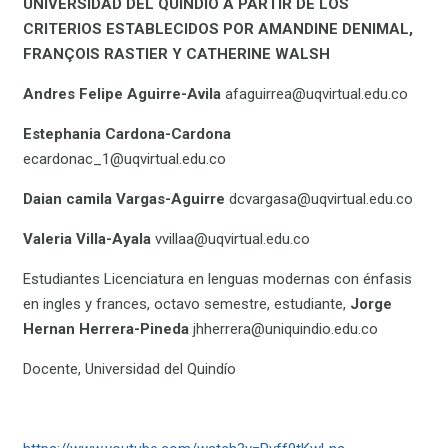
UNIVERSIDAD DEL QUINDÍO A PARTIR DE LOS
CRITERIOS ESTABLECIDOS POR AMANDINE DENIMAL,
FRANÇOIS RASTIER Y CATHERINE WALSH
Andres Felipe Aguirre-Avila
afaguirrea@uqvirtual.edu.co
Estephania Cardona-Cardona
ecardonac_1@uqvirtual.edu.co
Daian camila Vargas-Aguirre
dcvargasa@uqvirtual.edu.co
Valeria Villa-Ayala
vvillaa@uqvirtual.edu.co
Estudiantes Licenciatura en lenguas modernas con énfasis
en ingles y frances, octavo semestre, estudiante,
Jorge
Hernan Herrera-Pineda
jhherrera@uniquindio.edu.co
Docente, Universidad del Quindío