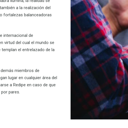
labra ilumina, la realidad se
también a la realización del
mo fortalezas balanceadoras
 internacional de
n virtud del
cual
el mundo se
e
templ
a
n
el entrelazado de la
y demás mi
em
bros de
an lugar en cualquier área del
liarse a Redipe
en caso de que
 por pares
.