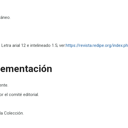
ráneo.
.
Letra arial 12 e intelineado 1.5;
ver
:
https://revista.redipe.org/index.p
lementación
ente.
 el comité editorial.
la
C
olección.