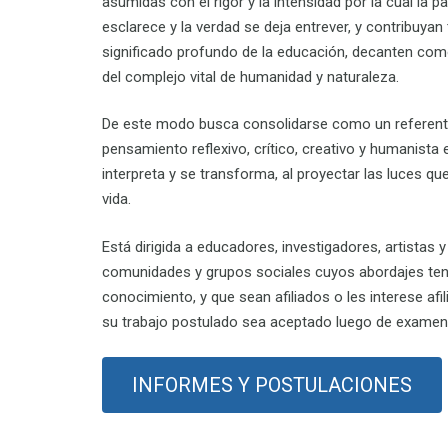
asumidas con el rigor y la intensidad por la cual la pa
esclarece y la verdad se deja entrever,
y
contribuyan 
significado profundo de la educación, decanten co
del complejo vital de humanidad y naturaleza.
De este modo busca consolidarse como un referente
pensamiento reflexivo, crítico, creativo y humanista e
interpreta y se transforma,
al proyectar
las luces qu
vida.
Está d
irigida a
educadores, investigadores, artistas 
comunidades y grupos sociales
cuyos abordajes teng
conocimiento,
y que sean
afiliados o
les interese
afi
su trabajo postulado sea aceptado luego de examen
INFORMES Y POSTULACIONES