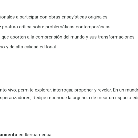
nales a participar con obras ensayísticas originales.
is y postura crítica sobre problemáticas contemporáneas.
as que aporten a la comprensión del mundo y sus transformaciones.
io y de alta calidad editorial.
nto vivo: permite explorar, interrogar, proponer y revelar. En un mun
speranzadores
, Redipe reconoce la urgencia de
crear un espacio edi
samiento
en Iberoamérica
.