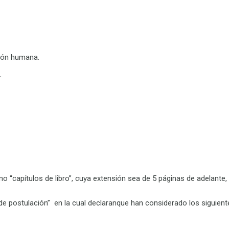
ción humana.
.
“capítulos de libro”, cuya extensión sea de 5 páginas de adelante, o
 de postulación
”
en la cual
declaran
que han
considerado los siguiente